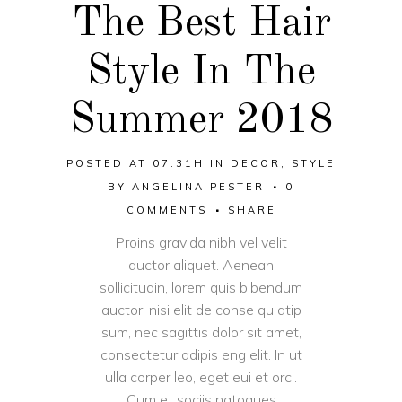
The Best Hair
Style In The
Summer 2018
POSTED AT 07:31H
IN
DECOR
,
STYLE
BY
ANGELINA PESTER
0
COMMENTS
SHARE
Proins gravida nibh vel velit
auctor aliquet. Aenean
sollicitudin, lorem quis bibendum
auctor, nisi elit de conse qu atip
sum, nec sagittis dolor sit amet,
consectetur adipis eng elit. In ut
ulla corper leo, eget eui et orci.
Cum et sociis natoques